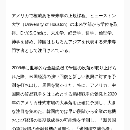
アメリカで権威ある未来学の正規課程、ヒューストン
大学（University of Houston）の未来学部から学位を取
得。Dr.Y.S.Choiは、未来学、経営学、哲学、倫理学、
神学を修め、韓国はもちろんアジアを代表する未来専
門学者として注目されている。
2008年に世界的な金融危機で米国の没落が取り上げら
れた際、米国経済の強い回復と新しい復興に対する予
測を打ち出し、周囲を驚かせた。特に、アメリカ、中
国間の貿易戦争をはじめとする覇権戦争の勃発と2020
年のアメリカ株式市場の大暴落を正確に予測し、大き
な注目を集めた。韓国内では早い段階から企業の危機
および経済の長期低成長の可能性を予測し、「新興国
の第2段階の金融危機の可能性」「米朝核交渉危機」