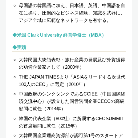
母国語の韓国語に加え、日本語、英語、中国語を自
在に操り、圧倒的なビジネス経験、知識を武器に、
アジア全域に広範なネットワークを有する。
米国 Clark University 経営学修士（MBA）
実績
大韓民国大統領表彰：旅行産業の発展及び外貨獲得
の功労企業家として（2000年）
THE JAPAN TIMESより「ASIAをリードする次世代
100人のCEO」に選定（2010年）
中国政府のシンクタンクであるCCIEE（中国国際経
済交流中心）が設立した国営諮問企業CECCの高級
顧問に就任（2014年）
韓国の代表企業（800社）に所属するCEOSUMMIT
の首席顧問に就任（2015年）
大韓民国産業通商資源部が認可第1号のスタートア